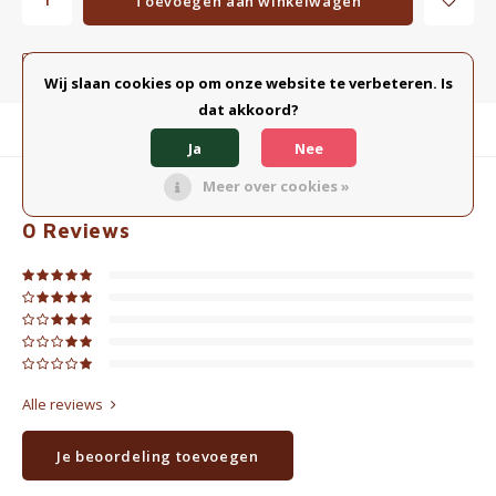
Toevoegen aan winkelwagen
Toevoegen aan vergelijking
DELEN:
Wij slaan cookies op om onze website te verbeteren. Is
dat akkoord?
Productomschrijving
Ja
Nee
Meer over cookies »
0
STERREN OP BASIS VAN
0
BEOORDELINGEN
0
Reviews
Alle reviews
Je beoordeling toevoegen