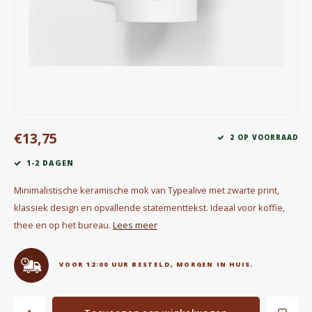
Waterkokers
Chocolade, granola en Drankpoeders
Koffie Kàn merch
Boeken
€13,75
2 OP VOORRAAD
Gin
1-2 DAGEN
Ontbijt en Lunch
Minimalistische keramische mok van Typealive met zwarte print,
klassiek design en opvallende statementtekst. Ideaal voor koffie,
Outdoor accessoires
thee en op het bureau.
Lees meer
Happy stuff
VOOR 12:00 UUR BESTELD, MORGEN IN HUIS.