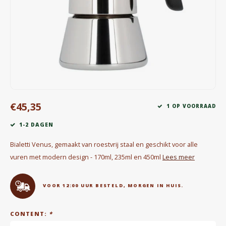
Waterkokers
Chocolade, granola en Drankpoeders
Koffie Kàn merch
Boeken
€45,35
Gin
1 OP VOORRAAD
1-2 DAGEN
Ontbijt en Lunch
Bialetti Venus, gemaakt van roestvrij staal en geschikt voor alle
Outdoor accessoires
vuren met modern design - 170ml, 235ml en 450ml
Lees meer
Happy stuff
VOOR 12:00 UUR BESTELD, MORGEN IN HUIS.
CONTENT:
*