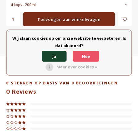
4 kops - 200ml
Toevoegen aan winkelwagen
TOEVOEGEN AAN VERGELIJKING
Wij slaan cookies op om onze website te verbeteren. Is
DELEN:
dat akkoord?
Ja
Nee
Productomschrijving
Meer over cookies »
0
STERREN OP BASIS VAN
0
BEOORDELINGEN
0
Reviews