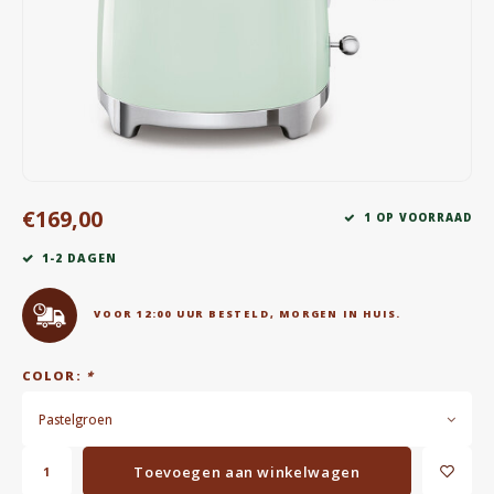
Waterkokers
Chocolade, granola en Drankpoeders
Koffie Kàn merch
Boeken
€169,00
1 OP VOORRAAD
Gin
1-2 DAGEN
Ontbijt en Lunch
VOOR 12:00 UUR BESTELD, MORGEN IN HUIS.
Outdoor accessoires
COLOR:
*
Happy stuff
Pastelgroen
Toevoegen aan winkelwagen