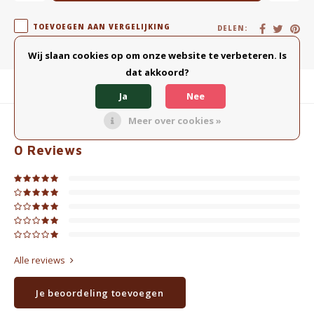
TOEVOEGEN AAN VERGELIJKING
DELEN:
Wij slaan cookies op om onze website te verbeteren. Is
dat akkoord?
Productomschrijving
Ja
Nee
Meer over cookies »
0
STERREN OP BASIS VAN
0
BEOORDELINGEN
0
Reviews
Alle reviews
Je beoordeling toevoegen