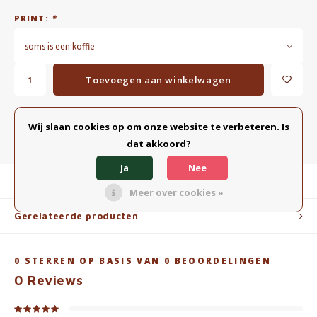
PRINT:
*
soms is een koffie
Toevoegen aan winkelwagen
TOEVOEGEN AAN VERGELIJKING
DELEN:
Wij slaan cookies op om onze website te verbeteren. Is
dat akkoord?
Ja
Nee
Productomschrijving
Meer over cookies »
Gerelateerde producten
0
STERREN OP BASIS VAN
0
BEOORDELINGEN
0
Reviews