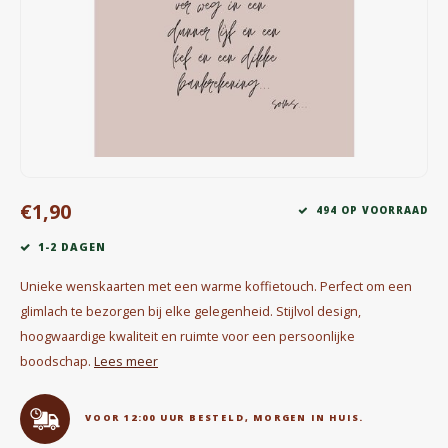
Waterkokers
Chocolade, granola en Drankpoeders
Koffie Kàn merch
Boeken
€1,90
Gin
494 OP VOORRAAD
1-2 DAGEN
Ontbijt en Lunch
Unieke wenskaarten met een warme koffietouch. Perfect om een
Outdoor accessoires
glimlach te bezorgen bij elke gelegenheid. Stijlvol design,
hoogwaardige kwaliteit en ruimte voor een persoonlijke
Happy stuff
boodschap.
Lees meer
VOOR 12:00 UUR BESTELD, MORGEN IN HUIS.