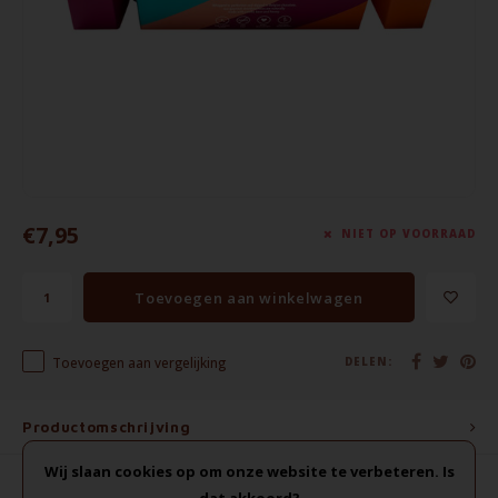
Waterkokers
Chocolade, granola en Drankpoeders
Koffie Kàn merch
Boeken
€7,95
Gin
NIET OP VOORRAAD
Ontbijt en Lunch
Toevoegen aan winkelwagen
Outdoor accessoires
Toevoegen aan vergelijking
DELEN:
Happy stuff
Productomschrijving
Wij slaan cookies op om onze website te verbeteren. Is
dat akkoord?
0
STERREN OP BASIS VAN
0
BEOORDELINGEN