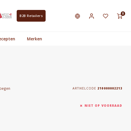
0
B2B Retailers
ecepten
Merken
voegen
ARTIKELCODE
210000002213
NIET OP VOORRAAD