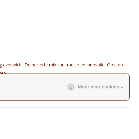
 evenwicht. De perfecte mix van traditie en innovatie, Oost en
ken.
Meer over cookies »
offie, karamel, vanille en melk.