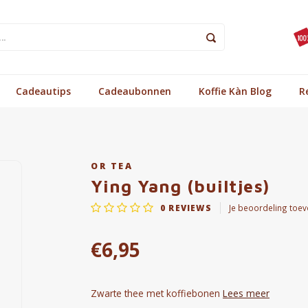
Cadeautips
Cadeaubonnen
Koffie Kàn Blog
R
OR TEA
Ying Yang (builtjes)
0
REVIEWS
Je beoordeling toe
€6,95
Zwarte thee met koffiebonen
Lees meer