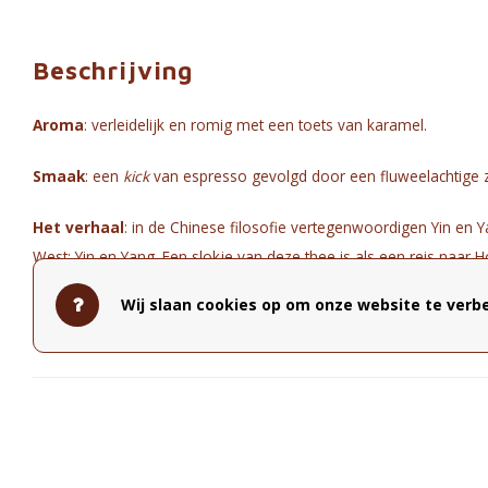
Beschrijving
Aroma
: verleidelijk en romig met een toets van karamel.
Smaak
: een
kick
van espresso gevolgd door een fluweelachtige z
Het verhaal
: in de Chinese filosofie vertegenwoordigen Yin en Y
West: Yin en Yang. Een slokje van deze thee is als een reis naar
Wij slaan cookies op om onze website te verbe
Samenstelling
: zwarte thee, geroosterde chicoreiwortel, geroo