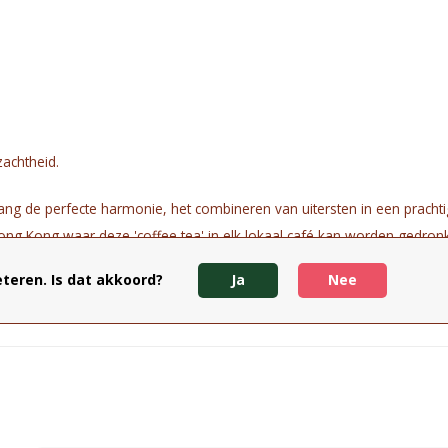
achtheid.
ang de perfecte harmonie, het combineren van uitersten in een prachtig
 Hong Kong waar deze 'coffee tea' in elk lokaal café kan worden gedron
teren. Is dat akkoord?
Ja
Nee
sterde maté, zoethoutwortel, geroosterde koffiebonen, aroma's van ijsk