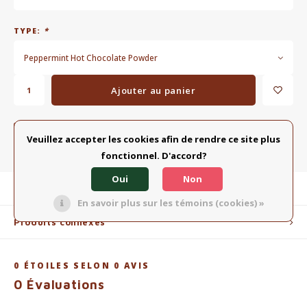
TYPE:
*
Peppermint Hot Chocolate Powder
Ajouter au panier
AJOUTER À LA LISTE COMPARATIVE
PARTAGER:
Veuillez accepter les cookies afin de rendre ce site plus
fonctionnel. D'accord?
Oui
Non
Description du produit
En savoir plus sur les témoins (cookies) »
Produits connexes
0
ÉTOILES SELON
0
AVIS
0
Évaluations