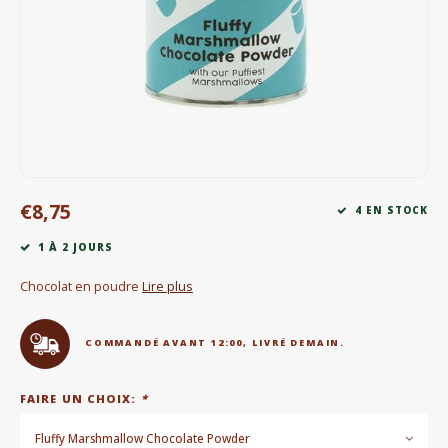
Bouilloires électriques
Chocolat
KK Merchandise
Livres
€8,75
Gin
4 EN STOCK
1 À 2 JOURS
Petit déjeuner
Chocolat en poudre
Lire plus
Outdoor accessoires
COMMANDÉ AVANT 12:00, LIVRÉ DEMAIN.
Happy stuff
FAIRE UN CHOIX:
*
Fluffy Marshmallow Chocolate Powder