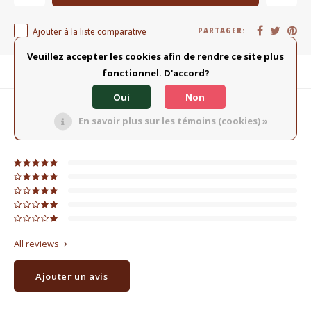
Ajouter à la liste comparative
PARTAGER:
Veuillez accepter les cookies afin de rendre ce site plus
Description du produit
fonctionnel. D'accord?
Oui
Non
0
ÉTOILES SELON
0
AVIS
En savoir plus sur les témoins (cookies) »
0
Évaluations
All reviews
Ajouter un avis