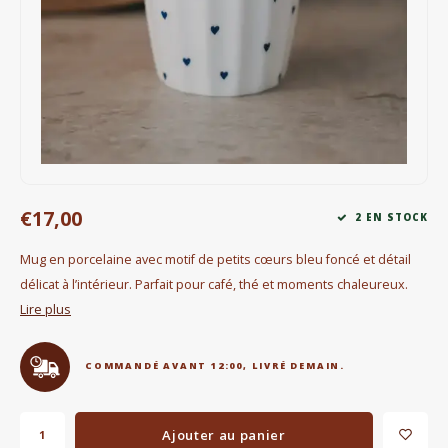
Bouilloires électriques
Chocolat
KK Merchandise
Livres
Gin
€17,00
2 EN STOCK
Petit déjeuner
Mug en porcelaine avec motif de petits cœurs bleu foncé et détail
délicat à l’intérieur. Parfait pour café, thé et moments chaleureux.
Outdoor accessoires
Lire plus
Happy stuff
COMMANDÉ AVANT 12:00, LIVRÉ DEMAIN.
Ajouter au panier