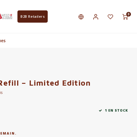
0
B2B Retailers
ues
Refill – Limited Edition
is
1 EN STOCK
DEMAIN.