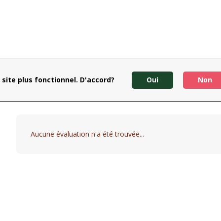
 site plus fonctionnel. D'accord?
Oui
Non
Aucune évaluation n'a été trouvée...