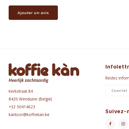
Ajouter un avis
Infolett
Restez inform
Kerkstraat 84
8420 Wenduine (België)
+32 50414623
Suivez-
kantoor@koffiekan.be