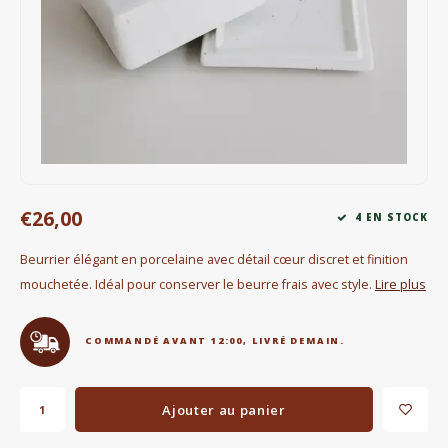
Bouilloires électriques
Chocolat
KK Merchandise
Livres
Gin
€26,00
4 EN STOCK
Petit déjeuner
Beurrier élégant en porcelaine avec détail cœur discret et finition
mouchetée. Idéal pour conserver le beurre frais avec style.
Lire plus
Outdoor accessoires
COMMANDÉ AVANT 12:00, LIVRÉ DEMAIN.
Happy stuff
Ajouter au panier