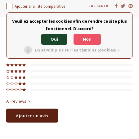
Ajouter à la liste comparative
PARTAGER:
Veuillez accepter les cookies afin de rendre ce site plus
Description du produit
fonctionnel. D'accord?
Oui
Non
0
ÉTOILES SELON
0
AVIS
En savoir plus sur les témoins (cookies) »
0
Évaluations
All reviews
Ajouter un avis