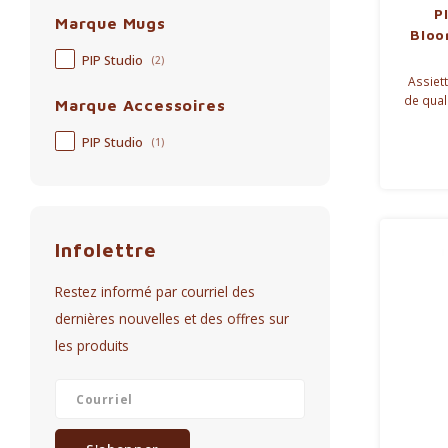
P
Marque Mugs
Bloo
PIP Studio
(2)
Assiet
de quali
Marque Accessoires
subtil
gâte
PIP Studio
(1)
Infolettre
Restez informé par courriel des
dernières nouvelles et des offres sur
les produits