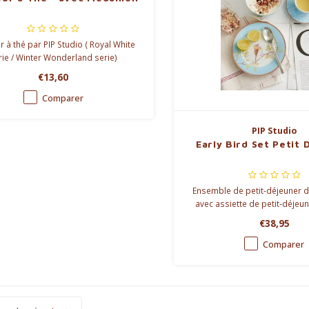
r à thé par PIP Studio ( Royal White
rie / Winter Wonderland serie)
€13,60
Comparer
PIP Studio
Early Bird Set Petit
Ensemble de petit-déjeuner d
avec assiette de petit-déjeun
bol. Tous fabriqués en porcel
€38,95
qualité et décorés de fleurs 
exotiques. > en bleu &
Comparer