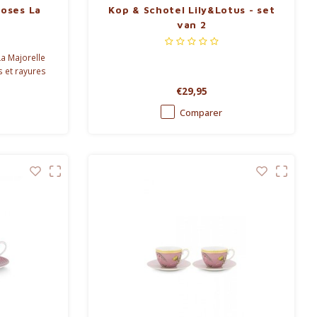
Roses La
Kop & Schotel Lily&Lotus - set
van 2
a Majorelle
s et rayures
café, thé ou
€29,95
Comparer