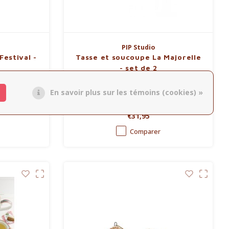
PIP Studio
Festival -
Tasse et soucoupe La Majorelle
- set de 2
appuccino de
2 tasses et soucoupes à cappuccino,
En savoir plus sur les témoins (cookies) »
décorées d'un
décorées d'un motif rose, de fleurs
uges et roses
exotiques et d'oiseaux. Emballé dans une
€31,95
bleu clair et
belle boîte cadeau.
Comparer