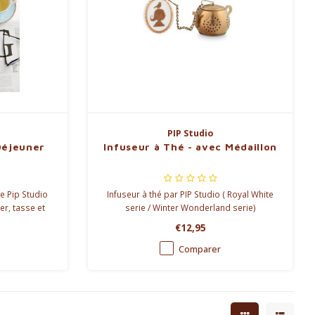
PIP Studio
 Déjeuner
Infuseur à Thé - avec Médaillon
e Pip Studio
Infuseur à thé par PIP Studio ( Royal White
er, tasse et
serie / Winter Wonderland serie)
aine de haute
€12,95
et d'oiseaux
 rose
Comparer