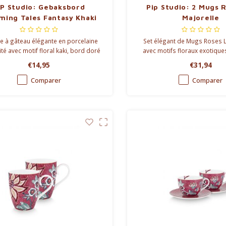
IP Studio: Gebaksbord
Pip Studio: 2 Mugs 
ming Tales Fantasy Khaki
Majorelle
17cm
te à gâteau élégante en porcelaine
Set élégant de Mugs Roses L
té avec motif floral kaki, bord doré
avec motifs floraux exotique
 et diamètre de 17 cm. Idéale pour
roses raffinées. Parfait pour 
€14,95
€31,94
au, dessert et petites bouchées
espresso.
salées.
Comparer
Comparer