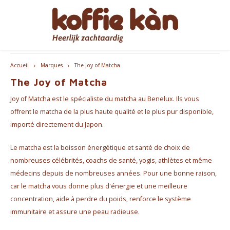
Livraison gratuite à partir de €60 - B/NL
Hoofdmenu / accessoires
Hoofdmenu / cadeaux
Hoofdmenu / mugs
Hoofdmenu / café
Hoofdmenu / thé
Hoofdmenu
Accessoires
Cadeaux
Langue
Mugs
Café
Thé
Accueil
Marques
The Joy of Matcha
The Joy of Matcha
Café - En Grains & Moulu
Thé
Gobelets à emporter
Machines à café
pour ELLE
Nederlands
Machi
Joy of Matcha est le spécialiste du matcha au Benelux. Ils vous
Capsules et dosettes de café
Chai
Tasses à café et à thé
Produits d'entretien Jura
pour LUI
English
Machi
offrent le matcha de la plus haute qualité et le plus pur disponible,
importé directement du Japon.
Coffee accessoires
Accesspores Té
Home Barista Tools
Coffrets Cadeaux Café & Thé
Bialet
Français
Le matcha est la boisson énergétique et santé de choix de
nombreuses célébrités, coachs de santé, yogis, athlètes et même
Abonnements café
Porte-filtres à café
Beaux Cadeaux
Melko
médecins depuis de nombreuses années. Pour une bonne raison,
Moulins à Café
Everything Pink
car le matcha vous donne plus d'énergie et une meilleure
concentration, aide à perdre du poids, renforce le système
Bouteilles thermos
immunitaire et assure une peau radieuse.