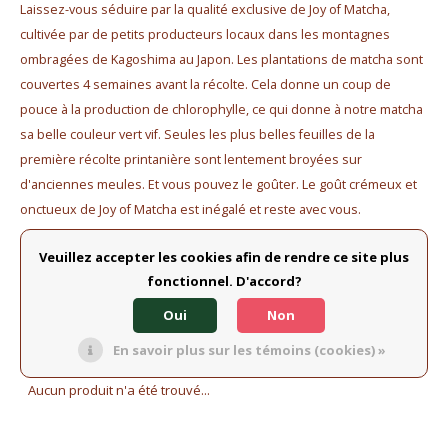
Laissez-vous séduire par la qualité exclusive de Joy of Matcha,
Bouilloires électriques
cultivée par de petits producteurs locaux dans les montagnes
ombragées de Kagoshima au Japon. Les plantations de matcha sont
Chocolat
couvertes 4 semaines avant la récolte. Cela donne un coup de
pouce à la production de chlorophylle, ce qui donne à notre matcha
KK Merchandise
sa belle couleur vert vif. Seules les plus belles feuilles de la
Livres
première récolte printanière sont lentement broyées sur
d'anciennes meules. Et vous pouvez le goûter. Le goût crémeux et
Gin
onctueux de Joy of Matcha est inégalé et reste avec vous.
Veuillez accepter les cookies afin de rendre ce site plus
Petit déjeuner
fonctionnel. D'accord?
Filtres
Outdoor accessoires
Oui
Non
En savoir plus sur les témoins (cookies) »
Happy stuff
Aucun produit n'a été trouvé...