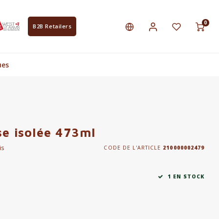
0
B2B Retailers
ues
se isolée 473ml
is
CODE DE L'ARTICLE
210000002479
1 EN STOCK