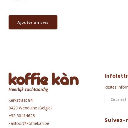
Ajouter un avis
Infolett
Restez inform
Kerkstraat 84
8420 Wenduine (België)
+32 50414623
Suivez-
kantoor@koffiekan.be