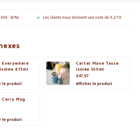
e €60 - B/NL
Les clients nous donnent une note de 9,2/10
nnexes
r Everywhere
Carter Move Tasse
isolée 473ml
isolée 355ml
€47,97
r le produit
Afficher le produit
r Carry Mug
r le produit