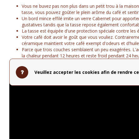
Vous ne buvez pas non plus dans un petit trou à la maison
tasse, vous pouvez goûter le plein arôme du café et sentir
Un bord mince effilé imite un verre Cabernet pour apporter
gustatives tandis que la tasse repose également conforta
La tasse est équipée d'une protection spéciale contre les 
Votre café doit avoir le goût que vous vouliez. Contrairemen
céramique maintient votre café exempt d'odeurs et d'huile
Parce que trois couches semblaient un peu exagérées. L'ac
la chaleur pendant 12 heures et reste froid pendant 24 heu
Un tour rapide de 270 ° verrouille le couvercle pour éviter
garantie Fellow que votre sac ne sera pas mouillé.
Veuillez accepter les cookies afin de rendre ce