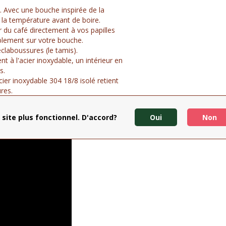
. Avec une bouche inspirée de la
 la température avant de boire.
 du café directement à vos papilles
blement sur votre bouche.
éclaboussures (le tamis).
t à l'acier inoxydable, un intérieur en
s.
ier inoxydable 304 18/8 isolé retient
res.
 les déversements. Vous avez la
 site plus fonctionnel. D'accord?
Oui
Non