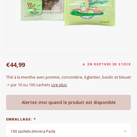
Bouilloires électriques
Chocolat
KK Merchandise
Livres
€44,99
Gin
EN RUPTURE DE STOCK
Thé à la menthe avec pomme, concombre, églantier, basilic et bleuet
Petit déjeuner
-> par 10 ou 100 sachets
Lire plus
Outdoor accessoires
Alertez-moi quand le produit est disponible
Happy stuff
EMBALLAGE:
*
100 sachets (Horeca Pack)