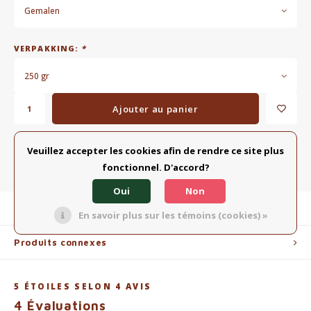
Gemalen
VERPAKKING:
*
250 gr
Ajouter au panier
Veuillez accepter les cookies afin de rendre ce site plus
AJOUTER À LA LISTE COMPARATIVE
PARTAGER:
fonctionnel. D'accord?
Oui
Non
Description du produit
En savoir plus sur les témoins (cookies) »
Produits connexes
5
ÉTOILES SELON
4
AVIS
4
Évaluations