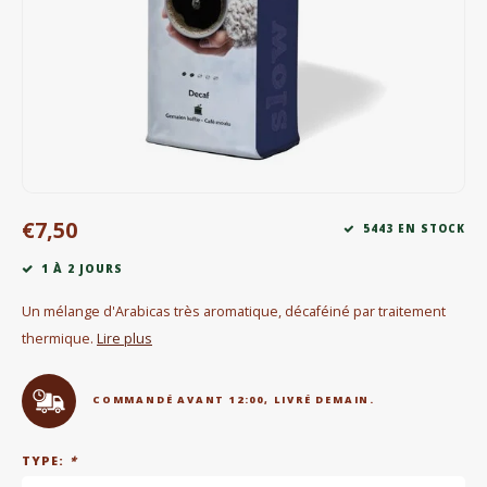
Bouilloires électriques
Chocolat
KK Merchandise
Livres
€7,50
Gin
5443 EN STOCK
1 À 2 JOURS
Petit déjeuner
Un mélange d'Arabicas très aromatique, décaféiné par traitement
Outdoor accessoires
thermique.
Lire plus
Happy stuff
COMMANDÉ AVANT 12:00, LIVRÉ DEMAIN.
TYPE:
*