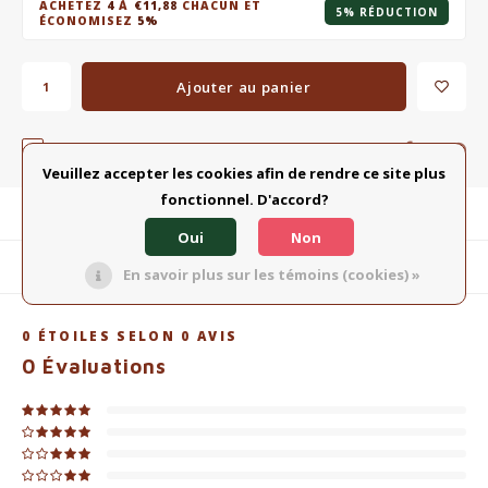
ACHETEZ
4
À
€11,88
CHACUN ET
5% RÉDUCTION
ÉCONOMISEZ
5%
Ajouter au panier
Ajouter à la liste comparative
PARTAGER:
Veuillez accepter les cookies afin de rendre ce site plus
fonctionnel. D'accord?
Description du produit
Oui
Non
Produits connexes
En savoir plus sur les témoins (cookies) »
0
ÉTOILES SELON
0
AVIS
0
Évaluations