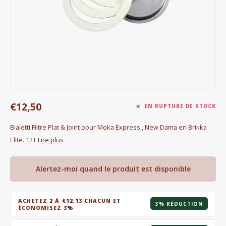
Bouilloires électriques
Chocolat
KK Merchandise
Livres
€12,50
Gin
EN RUPTURE DE STOCK
Bialetti Filtre Plat & Joint pour Moka Express , New Dama en Brikka
Petit déjeuner
Elite. 12T
Lire plus
Outdoor accessoires
Alertez-moi quand le produit est disponible
Happy stuff
ACHETEZ
2
À
€12,13
CHACUN ET
3% RÉDUCTION
ÉCONOMISEZ
3%