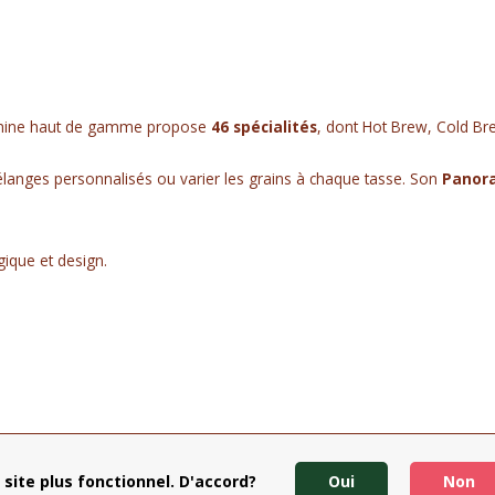
machine haut de gamme propose
46 spécialités
, dont Hot Brew, Cold Br
élanges personnalisés ou varier les grains à chaque tasse. Son
Panor
gique et design.
 site plus fonctionnel. D'accord?
Oui
Non