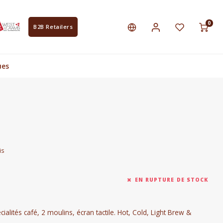
0
B2B Retailers
ues
is
EN RUPTURE DE STOCK
lités café, 2 moulins, écran tactile. Hot, Cold, Light Brew &