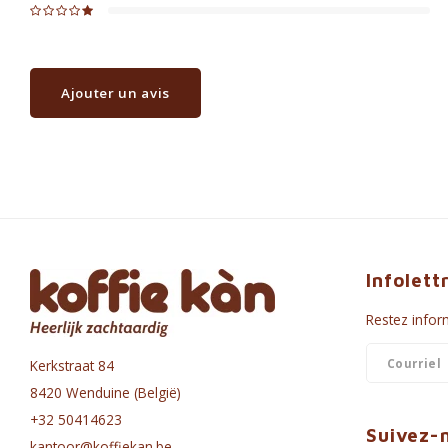
Ajouter un avis
Infolett
Restez inform
Kerkstraat 84
8420 Wenduine (België)
+32 50414623
Suivez-
kantoor@koffiekan.be