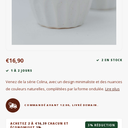
Bouilloires électriques
Chocolat
KK Merchandise
Livres
€16,90
Gin
2 EN STOCK
1 À 2 JOURS
Petit déjeuner
Venez de la série Colina, avec un design minimaliste et des nuances
Outdoor accessoires
de couleurs naturelles, complétées par la forme ondulée.
Lire plus
Happy stuff
COMMANDÉ AVANT 12:00, LIVRÉ DEMAIN.
ACHETEZ
2
À
€16,39
CHACUN ET
3% RÉDUCTION
ÉCONOMISEZ
3%