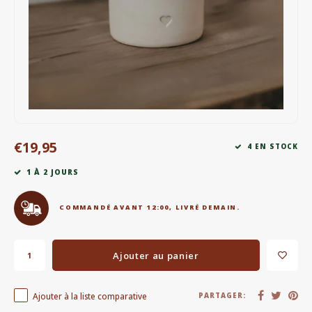
Bouilloires électriques
Chocolat
KK Merchandise
Livres
€19,95
Gin
4 EN STOCK
1 À 2 JOURS
Petit déjeuner
COMMANDÉ AVANT 12:00, LIVRÉ DEMAIN.
Outdoor accessoires
Happy stuff
Ajouter au panier
Ajouter à la liste comparative
PARTAGER: