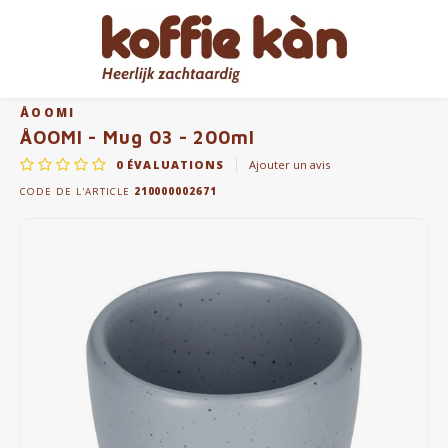
Accueil
ÅOOMI - Mug 03 - 200ml
Hoofdmenu / accessoires
Hoofdmenu / cadeaux
Hoofdmenu / mugs
Hoofdmenu / café
Hoofdmenu / thé
Hoofdmenu
Accessoires
Cadeaux
Langue
Mugs
Café
Thé
ÅOOMI
ÅOOMI - Mug 03 - 200ml
0
ÉVALUATIONS
Ajouter un avis
Café - En Grains & Moulu
Thé
Gobelets à emporter
Machines à café
pour ELLE
Nederlands
Machi
CODE DE L'ARTICLE
210000002671
Capsules et dosettes de café
Chai
Tasses à café et à thé
Produits d'entretien Jura
pour LUI
English
Machi
Coffee accessoires
Accesspores Té
Home Barista Tools
Coffrets Cadeaux Café & Thé
Bialet
Français
Abonnements café
Porte-filtres à café
Beaux Cadeaux
Melko
Moulins à Café
Everything Pink
Bouteilles thermos