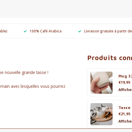
able)
100% Café Arabica
Livraison gratuite à partir d
Produits co
be nouvelle grande tasse !
Mug 3
€19,95
a main avec lesquelles vous pourrez
Affiche
Tasse
€21,95
Affiche