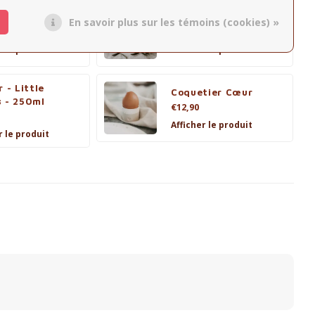
is/Hers/Theirs
Mug 320ml - Family
En savoir plus sur les témoins (cookies) »
€19,95
r le produit
Afficher le produit
r - Little
Coquetier Cœur
s - 250ml
€12,90
Afficher le produit
r le produit