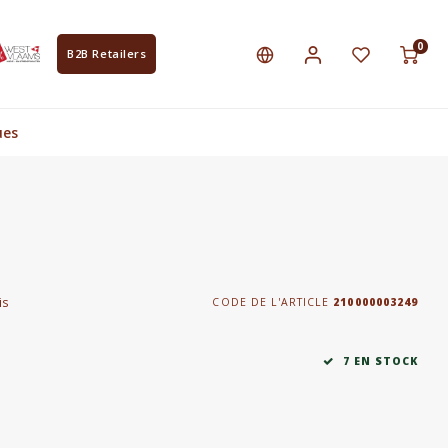
0
B2B Retailers
ues
is
CODE DE L'ARTICLE
210000003249
7 EN STOCK