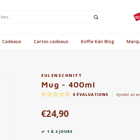
Cadeaux
Cartes-cadeaux
Koffie Kàn Blog
Marq
EULENSCHNITT
Mug - 400ml
0
ÉVALUATIONS
Ajouter un av
€24,90
1 À 2 JOURS