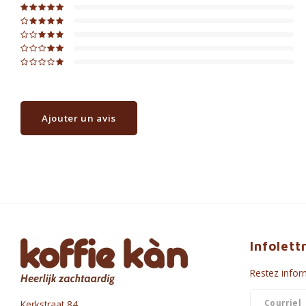
Ajouter un avis
Infolett
Restez inform
Kerkstraat 84