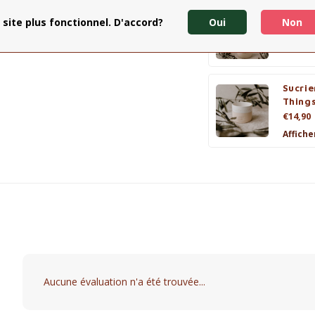
Mug H
 site plus fonctionnel. D'accord?
Oui
Non
€19,95
Affiche
Sucrie
Thing
€14,90
Affiche
Aucune évaluation n'a été trouvée...