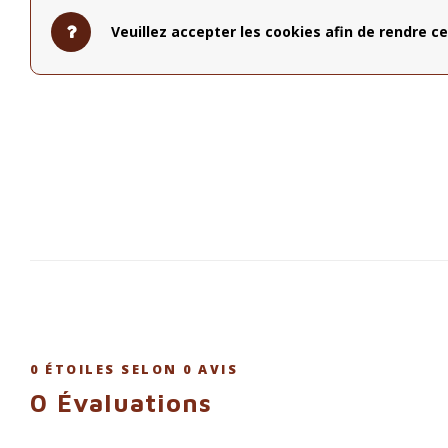
Dimensions : H 9cm, diamètre : environ 9,2cm
capacité : environ 400 ml
Veuillez accepter les cookies afin de rendre ce
0
ÉTOILES SELON
0
AVIS
0
Évaluations