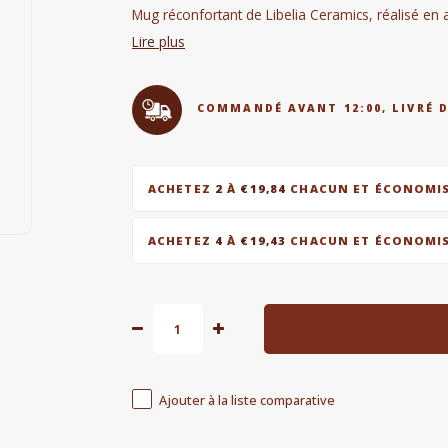
Mug réconfortant de Libelia Ceramics, réalisé en a
Lire plus
COMMANDÉ AVANT 12:00, LIVRÉ 
ACHETEZ
2
À
€19,84
CHACUN ET ÉCONOMI
ACHETEZ
4
À
€19,43
CHACUN ET ÉCONOMI
Ajouter à la liste comparative