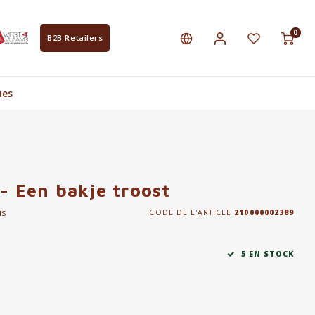
0
B2B Retailers
ues
- Een bakje troost
is
CODE DE L'ARTICLE
210000002389
5 EN STOCK