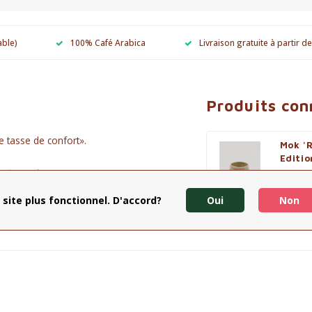
able)
100% Café Arabica
Livraison gratuite à partir d
Produits co
ne tasse de confort».
Mok 'R
Editio
 de confort!
€20,45
Affiche
 site plus fonctionnel. D'accord?
Oui
Non