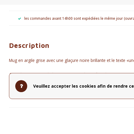
les commandes avant 14h00 sont expédiées le même jour (ouvr
Description
Mug en argile grise avec une glaçure noire brillante et le texte «u
Rien de mieux que de boire une tasse de confort dans cette tasse
Veuillez accepter les cookies afin de rendre ce
Ø 8 cm - hauteur 8 cm