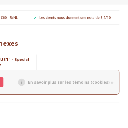
e €60 - B/NL
Les clients nous donnent une note de 9,2/10
nnexes
UST' - Special
n
r le produit
En savoir plus sur les témoins (cookies) »