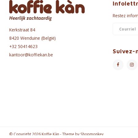
Infolett
Restez inform
Kerkstraat 84
8420 Wenduine (België)
+32 50414623
Suivez-
kantoor@koffiekan.be
© Copyright 2026 Koffie Kàn - Theme by
Shopmonkey