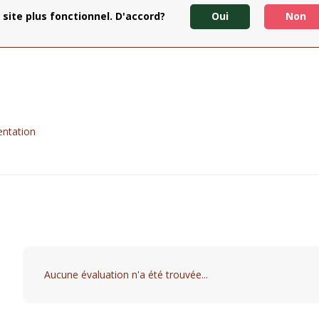
 site plus fonctionnel. D'accord?
Oui
Non
entation
Aucune évaluation n'a été trouvée...