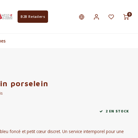
0
B2B Retailers
ues
in porselein
is
2 EN STOCK
bleu foncé et petit cœur discret. Un service intemporel pour une