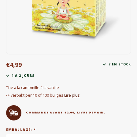
Bouilloires électriques
Chocolat
KK Merchandise
Livres
€4,99
Gin
7 EN STOCK
1 À 2 JOURS
Petit déjeuner
Thé à la camomille à la vanille
Outdoor accessoires
-> verpakt per 10 of 100 builtjes
Lire plus
Happy stuff
COMMANDÉ AVANT 12:00, LIVRÉ DEMAIN.
EMBALLAGE:
*