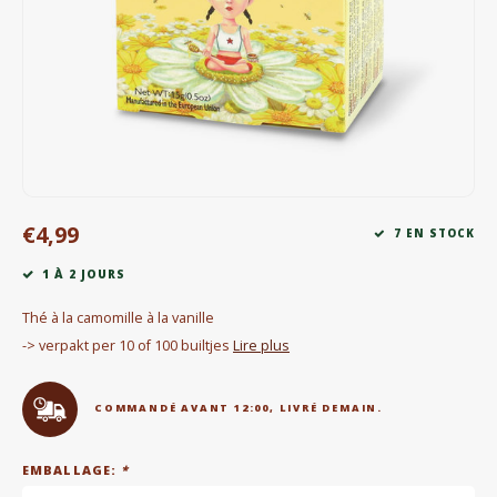
Bouilloires électriques
Chocolat
KK Merchandise
Livres
€4,99
Gin
7 EN STOCK
1 À 2 JOURS
Petit déjeuner
Thé à la camomille à la vanille
Outdoor accessoires
-> verpakt per 10 of 100 builtjes
Lire plus
Happy stuff
COMMANDÉ AVANT 12:00, LIVRÉ DEMAIN.
EMBALLAGE:
*