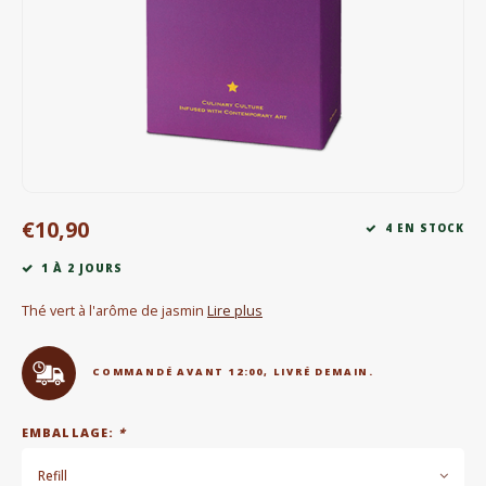
Bouilloires électriques
Chocolat
KK Merchandise
Livres
€10,90
Gin
4 EN STOCK
1 À 2 JOURS
Petit déjeuner
Thé vert à l'arôme de jasmin
Lire plus
Outdoor accessoires
COMMANDÉ AVANT 12:00, LIVRÉ DEMAIN.
Happy stuff
EMBALLAGE:
*
Refill