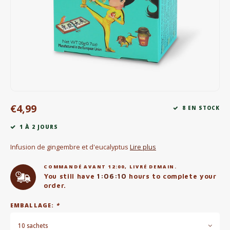
Bouilloires électriques
Chocolat
KK Merchandise
Livres
€4,99
Gin
8 EN STOCK
1 À 2 JOURS
Petit déjeuner
Infusion de gingembre et d'eucalyptus
Lire plus
Outdoor accessoires
COMMANDÉ AVANT 12:00, LIVRÉ DEMAIN.
You still have
1:06:10
hours to complete your
Happy stuff
order.
EMBALLAGE:
*
10 sachets