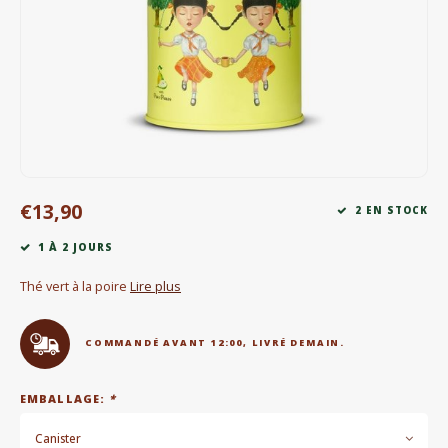
Bouilloires électriques
Chocolat
KK Merchandise
Livres
€13,90
Gin
2 EN STOCK
1 À 2 JOURS
Petit déjeuner
Thé vert à la poire
Lire plus
Outdoor accessoires
COMMANDÉ AVANT 12:00, LIVRÉ DEMAIN.
Happy stuff
EMBALLAGE:
*
Canister