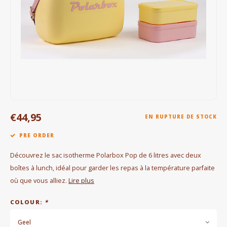
Bouilloires électriques
Chocolat
KK Merchandise
Livres
Gin
€44,95
EN RUPTURE DE STOCK
Petit déjeuner
PRE ORDER
Outdoor accessoires
Découvrez le sac isotherme Polarbox Pop de 6 litres avec deux
boîtes à lunch, idéal pour garder les repas à la température parfaite
Happy stuff
où que vous alliez.
Lire plus
COLOUR:
*
Geel