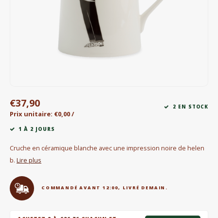
Bouilloires électriques
Chocolat
KK Merchandise
Livres
€37,90
Gin
2 EN STOCK
Prix unitaire: €0,00 /
Petit déjeuner
1 À 2 JOURS
Cruche en céramique blanche avec une impression noire de helen
Outdoor accessoires
b.
Lire plus
Happy stuff
COMMANDÉ AVANT 12:00, LIVRÉ DEMAIN.