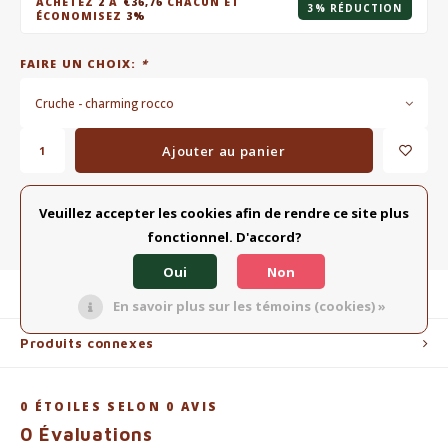
ACHETEZ
2
À
€36,76
CHACUN ET
3% RÉDUCTION
ÉCONOMISEZ
3%
FAIRE UN CHOIX:
*
Cruche - charming rocco
Ajouter au panier
AJOUTER À LA LISTE COMPARATIVE
Veuillez accepter les cookies afin de rendre ce site plus
PARTAGER:
fonctionnel. D'accord?
Oui
Non
Description du produit
En savoir plus sur les témoins (cookies) »
Produits connexes
0
ÉTOILES SELON
0
AVIS
0
Évaluations