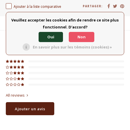
Ajouter à la liste comparative
PARTAGER:
Veuillez accepter les cookies afin de rendre ce site plus
Description du produit
fonctionnel. D'accord?
Oui
Non
0
ÉTOILES SELON
0
AVIS
En savoir plus sur les témoins (cookies) »
0
Évaluations
All reviews
Ajouter un avis