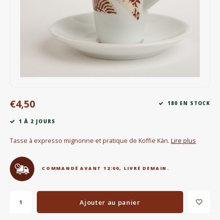
Bouilloires électriques
Chocolat
KK Merchandise
Livres
€4,50
Gin
180 EN STOCK
1 À 2 JOURS
Petit déjeuner
Tasse à expresso mignonne et pratique de Koffie Kàn.
Lire plus
Outdoor accessoires
COMMANDÉ AVANT 12:00, LIVRÉ DEMAIN.
Happy stuff
Ajouter au panier