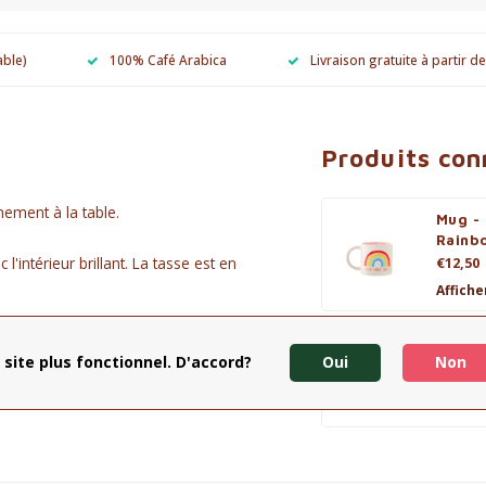
able)
100% Café Arabica
Livraison gratuite à partir d
Produits co
ement à la table.
Mug -
Rainb
intérieur brillant. La tasse est en
€12,50
Affiche
Frida 
 site plus fonctionnel. D'accord?
Oui
Non
€14,50
Affiche