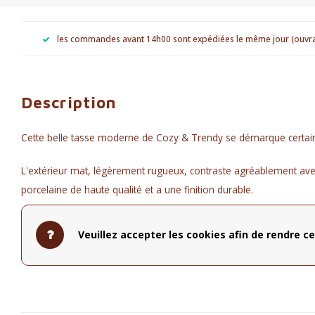
les commandes avant 14h00 sont expédiées le même jour (ouvr
Description
Cette belle tasse moderne de Cozy & Trendy se démarque certain
L'extérieur mat, légèrement rugueux, contraste agréablement avec l'
porcelaine de haute qualité et a une finition durable.
contenu: 340ml
Dimensions: diamètre & hauteur 8,5 cm
Veuillez accepter les cookies afin de rendre ce
va au lave-vaisselle et au micro-ondes