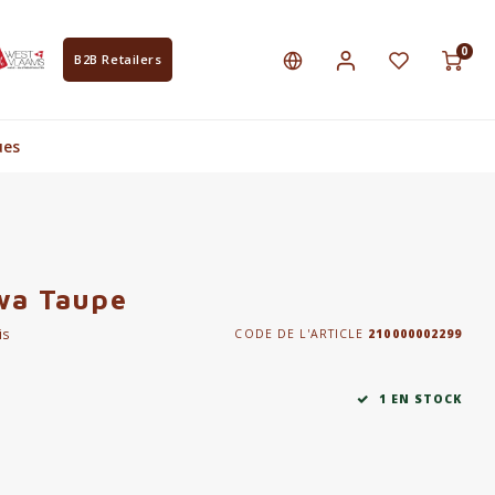
0
B2B Retailers
ues
wa Taupe
is
CODE DE L'ARTICLE
210000002299
1 EN STOCK