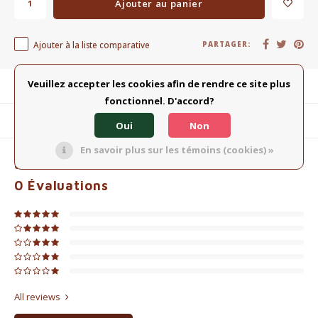
Ajouter au panier
Ajouter à la liste comparative
PARTAGER:
Veuillez accepter les cookies afin de rendre ce site plus
Description du produit
fonctionnel. D'accord?
Produits connexes
Oui
Non
En savoir plus sur les témoins (cookies) »
0
ÉTOILES SELON
0
AVIS
0
Évaluations
All reviews