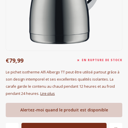
Bouilloires électriques
Chocolat
KK Merchandise
Livres
€79,99
Gin
EN RUPTURE DE STOCK
Le pichet isotherme Alfi Albergo TT peut être utilisé partout grâce à
Petit déjeuner
son design intemporel et ses excellentes qualités isolantes. La
carafe garde le contenu au chaud pendant 12 heures et au froid
Outdoor accessoires
pendant 24 heures.
Lire plus
Happy stuff
Alertez-moi quand le produit est disponible