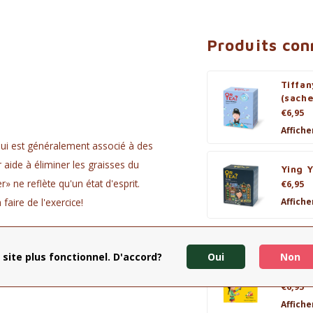
Produits co
Tiffan
(sache
€6,95
Affiche
qui est généralement associé à des
 aide à éliminer les graisses du
Ying Y
» ne reflète qu'un état d'esprit.
€6,95
Affiche
aire de l'exercice!
 site plus fonctionnel. D'accord?
Oui
Non
Monke
(sache
€6,95
Affiche