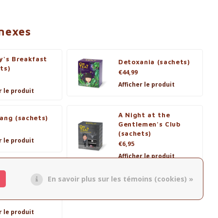
nnexes
y's Breakfast
Detoxania (sachets)
ts)
€44,99
Afficher le produit
r le produit
A Night at the
ang (sachets)
Gentlemen's Club
(sachets)
r le produit
€6,95
Afficher le produit
En savoir plus sur les témoins (cookies) »
y Pinch
ts)
r le produit