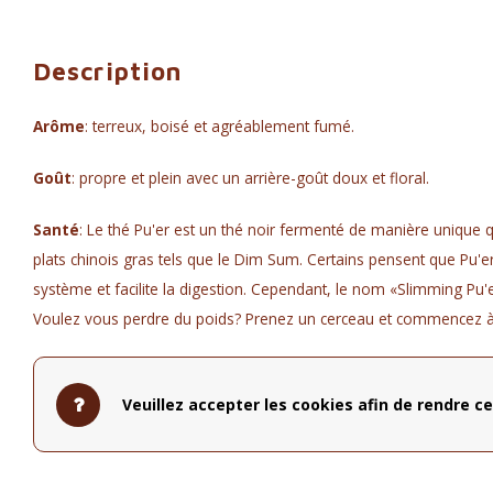
Description
Arôme
: terreux, boisé et agréablement fumé.
Goût
: propre et plein avec un arrière-goût doux et floral.
Santé
: Le thé Pu'er est un thé noir fermenté de manière unique 
plats chinois gras tels que le Dim Sum. Certains pensent que Pu'er
système et facilite la digestion. Cependant, le nom «Slimming Pu'er
Voulez vous perdre du poids? Prenez un cerceau et commencez à f
Composition
: Thé Pu'er, souci, bleuet et camomille.
Veuillez accepter les cookies afin de rendre ce