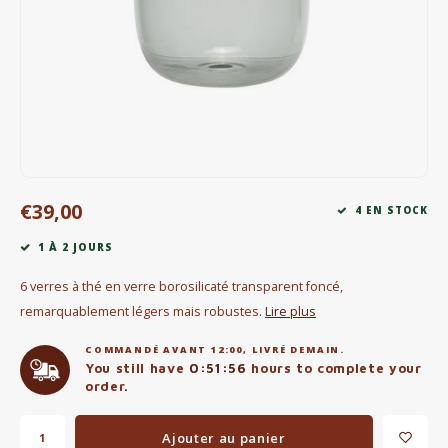
Bouilloires électriques
Chocolat
KK Merchandise
Livres
€39,00
Gin
4 EN STOCK
1 À 2 JOURS
Petit déjeuner
6 verres à thé en verre borosilicaté transparent foncé,
Outdoor accessoires
remarquablement légers mais robustes.
Lire plus
COMMANDÉ AVANT 12:00, LIVRÉ DEMAIN.
Happy stuff
You still have
0:51:56
hours to complete your
order.
Ajouter au panier