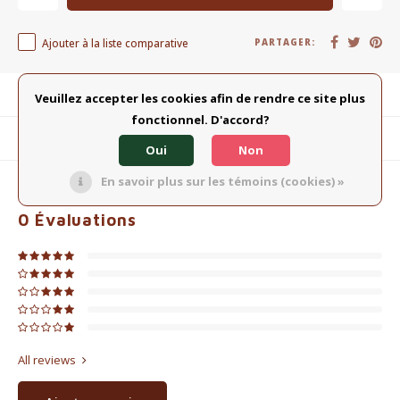
Ajouter à la liste comparative
PARTAGER:
Description du produit
Veuillez accepter les cookies afin de rendre ce site plus
fonctionnel. D'accord?
Produits connexes
Oui
Non
En savoir plus sur les témoins (cookies) »
0
ÉTOILES SELON
0
AVIS
0
Évaluations
All reviews