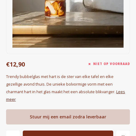
Waterkokers
Chocolade, granola en Drankpoeders
Koffie Kàn merch
Boeken
€12,90
Gin
NIET OP VOORRAAD
Trendy bubbelglas met hart is de ster van elke tafel en elke
Ontbijt en Lunch
gezellige avond thuis. De unieke bolvormige vorm met een
charmant hart in het glas maakt het een absolute blikvanger.
Lees
Outdoor accessoires
meer
Happy stuff
Stuur mij een email zodra leverbaar