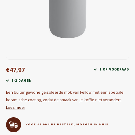
Waterkokers
Chocolade, granola en Drankpoeders
Koffie Kàn merch
Boeken
Gin
€47,97
1 OP VOORRAAD
Ontbijt en Lunch
1-2 DAGEN
Outdoor accessoires
Een buitengewone geïsoleerde mok van Fellow met een speciale
keramische coating, zodat de smaak van je koffie niet verandert.
Happy stuff
Lees meer
VOOR 12:00 UUR BESTELD, MORGEN IN HUIS.