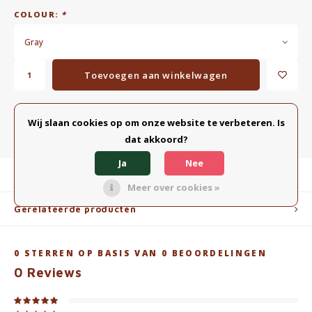
COLOUR:
*
Gray
Toevoegen aan winkelwagen
TOEVOEGEN AAN VERGELIJKING
DELEN:
Wij slaan cookies op om onze website te verbeteren. Is
dat akkoord?
Ja
Nee
Productomschrijving
Meer over cookies »
Gerelateerde producten
0
STERREN OP BASIS VAN
0
BEOORDELINGEN
0
Reviews