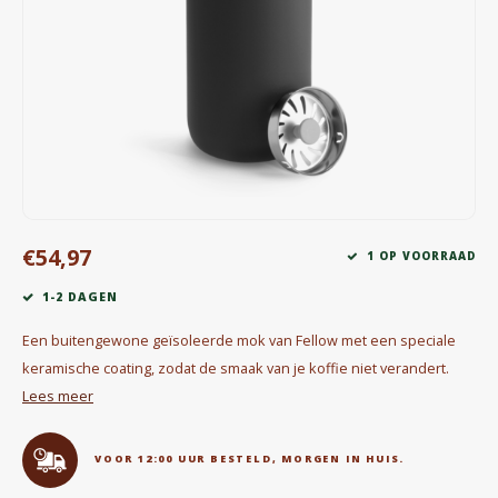
Waterkokers
Chocolade, granola en Drankpoeders
Koffie Kàn merch
Boeken
Gin
€54,97
1 OP VOORRAAD
Ontbijt en Lunch
1-2 DAGEN
Outdoor accessoires
Een buitengewone geïsoleerde mok van Fellow met een speciale
keramische coating, zodat de smaak van je koffie niet verandert.
Happy stuff
Lees meer
VOOR 12:00 UUR BESTELD, MORGEN IN HUIS.