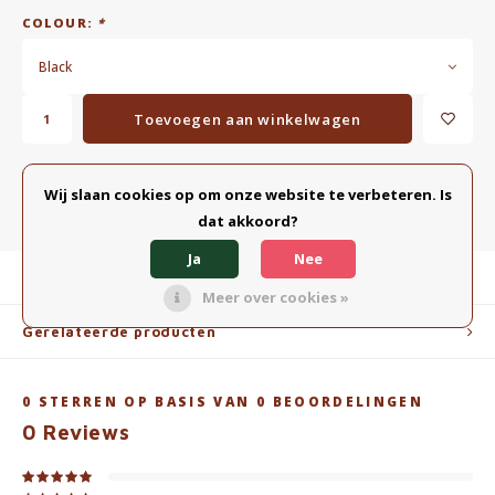
COLOUR:
*
Black
Toevoegen aan winkelwagen
TOEVOEGEN AAN VERGELIJKING
DELEN:
Wij slaan cookies op om onze website te verbeteren. Is
dat akkoord?
Ja
Nee
Productomschrijving
Meer over cookies »
Gerelateerde producten
0
STERREN OP BASIS VAN
0
BEOORDELINGEN
0
Reviews