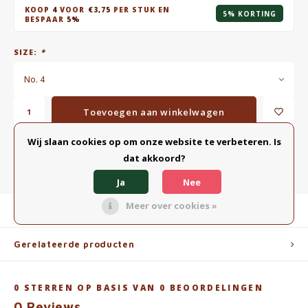
KOOP
4
VOOR
€3,75
PER STUK EN
5% KORTING
BESPAAR
5%
SIZE:
*
No. 4
Toevoegen aan winkelwagen
Wij slaan cookies op om onze website te verbeteren. Is
TOEVOEGEN AAN VERGELIJKING
DELEN:
dat akkoord?
Ja
Nee
Meer over cookies »
Productomschrijving
Gerelateerde producten
0
STERREN OP BASIS VAN
0
BEOORDELINGEN
0
Reviews