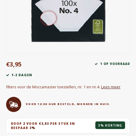
Waterkokers
Chocolade, granola en Drankpoeders
Koffie Kàn merch
Boeken
€3,95
Gin
1 OP VOORRAAD
1-2 DAGEN
Ontbijt en Lunch
filters voor de Moccamaster toestellen, nr. 1 en nr.4.
Lees meer
Outdoor accessoires
VOOR 12:00 UUR BESTELD, MORGEN IN HUIS.
Happy stuff
KOOP
2
VOOR
€3,83
PER STUK EN
3% KORTING
BESPAAR
3%