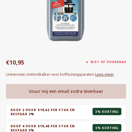
Waterkokers
Chocolade, granola en Drankpoeders
Koffie Kàn merch
Boeken
€10,95
Gin
NIET OP VOORRAAD
Universele snelontkalker voor koffiezetapparaten
Lees meer
Ontbijt en Lunch
Outdoor accessoires
Stuur mij een email zodra leverbaar
Happy stuff
KOOP
2
VOOR
€10,62
PER STUK EN
3% KORTING
BESPAAR
3%
KOOP
4
VOOR
€10,40
PER STUK EN
5% KORTING
BESPAAR
5%