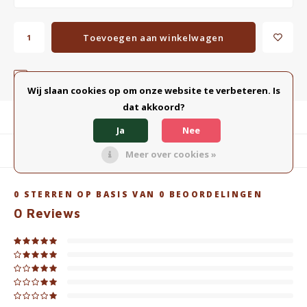
Toevoegen aan winkelwagen
Toevoegen aan vergelijking
DELEN:
Wij slaan cookies op om onze website te verbeteren. Is
dat akkoord?
Productomschrijving
Ja
Nee
Gerelateerde producten
Meer over cookies »
0
STERREN OP BASIS VAN
0
BEOORDELINGEN
0
Reviews