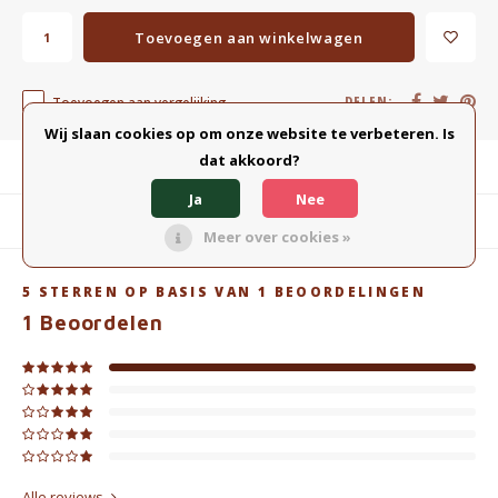
Toevoegen aan winkelwagen
Toevoegen aan vergelijking
DELEN:
Wij slaan cookies op om onze website te verbeteren. Is
dat akkoord?
Productomschrijving
Ja
Nee
Gerelateerde producten
Meer over cookies »
5
STERREN OP BASIS VAN
1
BEOORDELINGEN
1
Beoordelen
Alle reviews