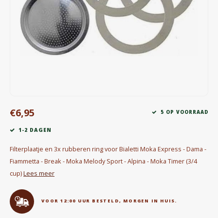
Waterkokers
Chocolade, granola en Drankpoeders
Koffie Kàn merch
Boeken
Gin
€6,95
5 OP VOORRAAD
Ontbijt en Lunch
1-2 DAGEN
Outdoor accessoires
Filterplaatje en 3x rubberen ring voor Bialetti Moka Express - Dama -
Fiammetta - Break - Moka Melody Sport - Alpina - Moka Timer (3/4
Happy stuff
cup)
Lees meer
VOOR 12:00 UUR BESTELD, MORGEN IN HUIS.