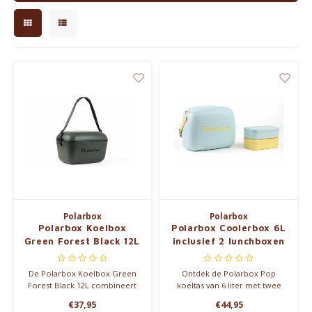
Waterkokers
Chocolade, granola en Drankpoeders
Koffie Kàn merch
Boeken
Gin
Ontbijt en Lunch
Outdoor accessoires
Polarbox
Polarbox
Polarbox Koelbox
Polarbox Coolerbox 6L
Green Forest Black 12L
inclusief 2 lunchboxen
Happy stuff
De Polarbox Koelbox Green
Ontdek de Polarbox Pop
Forest Black 12L combineert
koeltas van 6 liter met twee
retro design met praktische
lunchboxen, ideaal om
€37,95
€44,95
koeling. Lichtgewicht, stijlvol
maaltijden op de perfecte