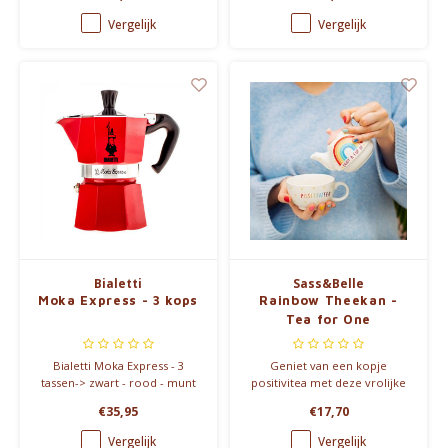
technologie. Lekvrij, warme
van melk eenvoudig en snel.
koffie tot 7 uur, en koud tot 18
Te vergrijgen in 160ml en
Vergelijk
Vergelijk
uur.
330ml.
Bialetti
Sass&Belle
Moka Express - 3 kops
Rainbow Theekan -
Tea for One
Bialetti Moka Express - 3
Geniet van een kopje
tassen-> zwart - rood - munt
positivitea met deze vrolijke
Tea for One-set. De theepot
€35,95
€17,70
en mok passen perfect op
elkaar en vormen samen een
Vergelijk
Vergelijk