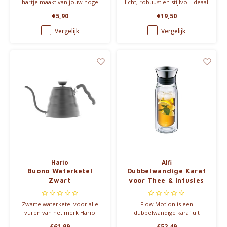
hartje maakt van jouw hoge
licht, robuust en stijlvol. Ideaal
glas een stijlvolle to-go beker.
voor reizen, festivals of thuis.
€5,90
€19,50
Ideaal voor smoothies,
Met unieke handgedrukte
ijskoffie of limonade
ontwerpen, een duurzame
Vergelijk
Vergelijk
onderweg!
keuze voor elk avontuur.
Hario
Alfi
Buono Waterketel
Dubbelwandige Karaf
Zwart
voor Thee & Infusies
Zwarte waterketel voor alle
Flow Motion is een
vuren van het merk Hario
dubbelwandige karaf uit
borsolicaatglas met
€61,99
€52,49