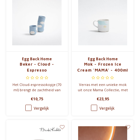
Egg Back Home
Egg Back Home
Beker - Cloud -
Mok - Frozen Ice
Espresso
Cream 'MAMA' - 400ml
Het Cloud-espressokopje (70
Verras met een unieke mok
ml) brengt de zachtheid van
uit onze Mama Collectie, met
de lucht in je handen.
een elegante gouden gravure
€10,75
€23,95
Handgemaakt in steengoed,
"MAMA". Een prachtig
met subtiele glans,
eerbetoon aan de meest
Vergelijk
Vergelijk
vaatwasserbestendig en
bijzondere persoon: mama!
verkrijgbaar in twee hemelse
tinten.