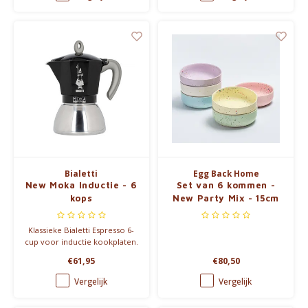
inspirerende quote. Een ideaal
cadeau voor elke
theeliefhebber!
Bialetti
Egg Back Home
New Moka Inductie - 6
Set van 6 kommen -
kops
New Party Mix - 15cm
Klassieke Bialetti Espresso 6-
cup voor inductie kookplaten.
€61,95
€80,50
Vergelijk
Vergelijk