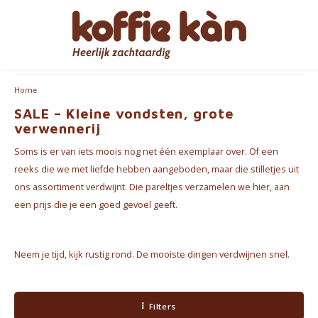
Hoofdmenu / cadeautips
Hoofdmenu / accessoires
Hoofdmenu / bekers
Hoofdmenu / koffie
Hoofdmenu / thee
Hoofdmenu
Klanten geven ons een score van 9,2/10
Accessoires
Cadeautips
Bekers
Koffie
Thee
Taal
Home
SALE – Kleine vondsten, grote
Koffie - Bonen & Gemalen
Thee
Take Away Bekers
Koffiezetapparaten
Voor HAAR
Espre
verwennerij
Nederlands
Soms is er van iets moois nog net één exemplaar over. Of een
Koffiepads en -cups
Chai
Koffie- en theekopjes
Jura Onderhoudsproducten
voor HEM
Koffi
reeks die we met liefde hebben aangeboden, maar die stilletjes uit
English
ons assortiment verdwijnt. Die pareltjes verzamelen we hier, aan
Koffie accessoires
Thee Accessoires
Home Barista Tools
Geschenkpakketten
Bialet
een prijs die je een goed gevoel geeft.
Français
Koffie Abonnementen
Koffiefilterhouders
Leuk om cadeau te geven
Melko
Neem je tijd, kijk rustig rond. De mooiste dingen verdwijnen snel.
Koffiemolens
Everything Pink
Thermosflessen
Filters