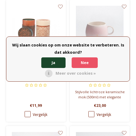
Wij slaan cookies op om onze website te verbeteren. Is
dat akkoord?
Ja
Nee
Eigenart
Egg Back Home
Voorraadblik thee -
Mok - Light Pink Ball -
Meer over cookies »
MANDALA
Mama - 500ml
Stijlvolle lichtroze keramische
mok (500ml) met elegante
gouden 'MAMA' opdruk. Een
€11,99
€23,00
handgemaakt eerbetoon aan
alle bijzondere moeders,
Vergelijk
Vergelijk
perfect voor een moment van
rust.