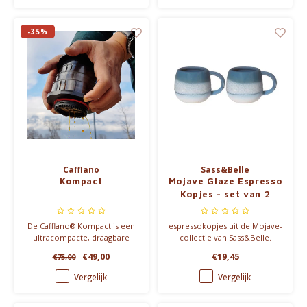
-35%
Cafflano
Sass&Belle
Kompact
Mojave Glaze Espresso
Kopjes - set van 2
De Cafflano® Kompact is een
espressokopjes uit de Mojave-
ultracompacte, draagbare
collectie van Sass&Belle.
koffiezetter voor warme
€49,00
€19,45
€75,00
koffie en cold brew.
Lichtgewicht, opvouwbaar en
Vergelijk
Vergelijk
ideaal voor reizen, kamperen
en dagelijks gebruik.