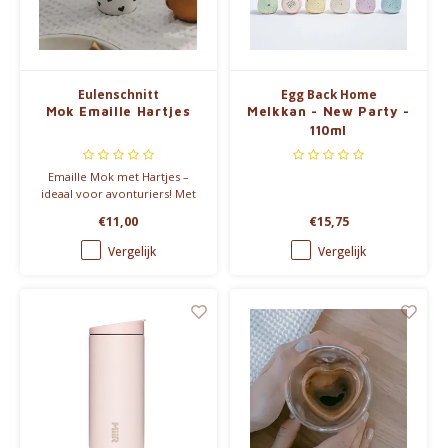
Eulenschnitt
Egg Back Home
Mok Emaille Hartjes
Melkkan - New Party -
110ml
Emaille Mok met Hartjes –
ideaal voor avonturiers! Met
een design van kleine zwarte
€11,00
€15,75
hartjes, perfect voor
campingtrips, picknicks, of
Vergelijk
Vergelijk
buitenfeestjes. Duurzaam,
robuust, en
vaatwasmachinebestendig.