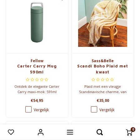
Fellow
Sass&Belle
Carter Carry Mug
Scandi Boho Plaid met
590ml
kwast
Ontdek de elegante Carter
Plaid met een vleugje
Carry maxi-mok: 591ml
Scandinavische charme, van
capaciteit, True Taste coating
100% katoen en comfortabel
€54,95
€35,00
& stijlvol metalen handvat.
groot.
Vergelijk
Vergelijk
0
Vergelijk producten
0