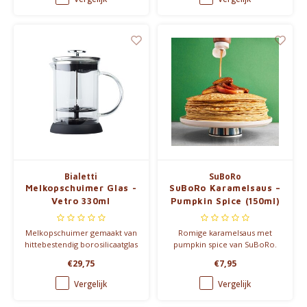
tekeningen & kleuren
Bialetti
SuBoRo
Melkopschuimer Glas -
SuBoRo Karamelsaus –
Vetro 330ml
Pumpkin Spice (150ml)
Melkopschuimer gemaakt van
Romige karamelsaus met
hittebestendig borosilicaatglas
pumpkin spice van SuBoRo.
en RVS, die in de
Gemaakt van echte room,
€29,75
€7,95
microgolfoven mag.
boter en suiker. Zonder
rommel. Perfect voor
Vergelijk
Vergelijk
desserts, koffie of
pannenkoeken.