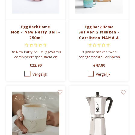
Egg Back Home
Egg Back Home
Mok - New Party Ball -
Set van 2 Mokken -
250ml
Carribean MAMA &
PAPA - 360ml
De New Party Ball Mug (250 ml)
Stijlvolle set van twee
combineert speelsheid en
handgemaakte Caribbean
elegantie in een uniek
mokken (360ml) met elegante
€22,90
€47,80
ontwerp. Verkrijgbaar in vijf
gouden opdruk 'MAMA' en
levendige kleuren, perfect
'PAPA'. Perfect als geschenk
Vergelijk
Vergelijk
voor elke gelegenheid.
voor ouders die van
karaktervolle servies houden.