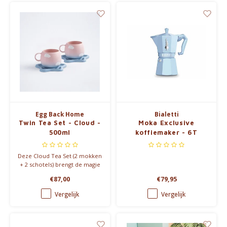
Egg Back Home
Bialetti
Twin Tea Set - Cloud -
Moka Exclusive
500ml
koffiemaker - 6T
Deze Cloud Tea Set (2 mokken
+ 2 schotels) brengt de magie
van de lucht in je
€87,00
€79,95
koffiemoment. Handgemaakt
steengoed,
Vergelijk
Vergelijk
vaatwasserbestendig en
beschikbaar in twee
dromerige varianten.