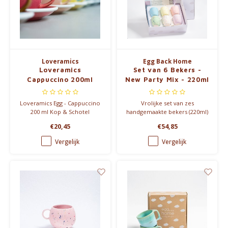
Loveramics
Egg Back Home
Loveramics
Set van 6 Bekers -
Cappuccino 200ml
New Party Mix - 220ml
Loveramics Egg - Cappuccino
Vrolijke set van zes
200 ml Kop & Schotel
handgemaakte bekers (220ml)
in verschillende kleuren uit de
€20,45
€54,85
Party collectie. Elke beker
heeft een uniek
Vergelijk
Vergelijk
spikkelpatroon door het
speciale reactieve glazuur,
perfect voor dagelijks gebruik.