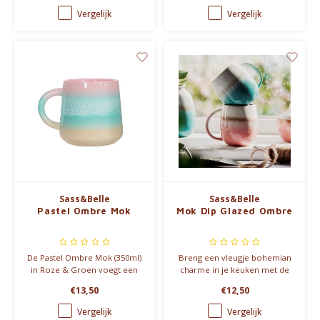
en ideaal voor strand, picknick
temperatuur te houden, waar
Vergelijk
Vergelijk
of onderweg.
je ook gaat.
Sass&Belle
Sass&Belle
Pastel Ombre Mok
Mok Dip Glazed Ombre
De Pastel Ombre Mok (350ml)
Breng een vleugje bohemian
in Roze & Groen voegt een
charme in je keuken met de
speelse en stijlvolle touch toe
Dip Glazed Ombre mok.
€13,50
€12,50
aan je koffiemoment. Met de
Verkrijgbaar in roze, turquoise
hand geglazuurd, waardoor
en geel, perfect voor een
Vergelijk
Vergelijk
elk exemplaar uniek is.
rustieke en warme uitstraling.