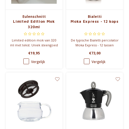
Eulenschnitt
Bialetti
Limited Edition Mok
Moka Express - 12 kops
320ml
Limited edition mok van 320
De typische Bialetti percolator
ml met tekst. Uniek steengoed
Moka Express - 12 tassen
design, perfect als persoonlijk
(670ml)
€19,95
€73,00
cadeau voor mama, papa of
jezelf.
Vergelijk
Vergelijk