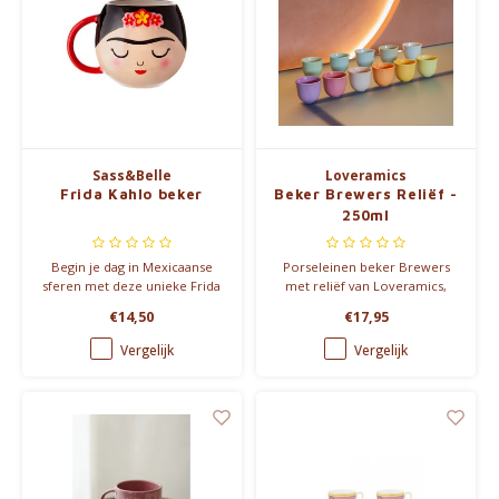
Sass&Belle
Loveramics
Frida Kahlo beker
Beker Brewers Reliëf -
250ml
Begin je dag in Mexicaanse
Porseleinen beker Brewers
sferen met deze unieke Frida
met reliëf van Loveramics,
Kahlo mok. Een kleurrijke
met speciale, uitlopende
€14,50
€17,95
eyecatcher met robijnrode en
opening om te genieten van
zonnegele accenten.
een aangenaam koffiearoma
Vergelijk
Vergelijk
en toch ruimte voor een
beetje latte art.