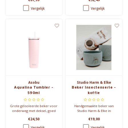
geïntegreerde filter.
Vergelijk
Vergelijk
Asobu
Studio Harm & Elke
Aqualina Tumbler -
Beker Insectenserie -
590ml
koffie
Grote géïsoleerde beker voor
Handgemaakte beker van
onderweg met deksel, goed
Studio Harm & Elke in
voor thee of koffie.
porselein, versierd met
€24,50
€19,00
illustraties van verschillende
insecten. -> verschillende
Vergelijk
Vergelijk