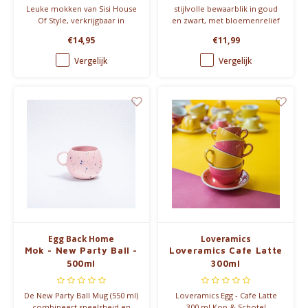
Leuke mokken van Sisi House
stijlvolle bewaarblik in goud
Of Style, verkrijgbaar in
en zwart, met bloemenreliëf
verschillende kleuren met
en praktische slipdeksel. Ideaal
€14,95
€11,99
grappige teksten. Een lief
voor losse thee, koffie of
cadeau voor je geliefde,
snacks.
Vergelijk
Vergelijk
moeder, vader of beste
vriend(in)!
Vaatwasserbestendig en
perfect om mee te mixen en
matchen.
Egg Back Home
Loveramics
Mok - New Party Ball -
Loveramics Cafe Latte
500ml
300ml
De New Party Ball Mug (550 ml)
Loveramics Egg - Cafe Latte
combineert speelsheid en
300 ml Kop & Schotel