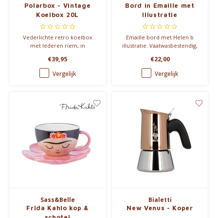
Polarbox - Vintage
Bord in Emaille met
Koelbox 20L
Illustratie
Vederlichte retro koelbox
Emaille bord met Helen b
met lederen riem, in
illustratie. Vaatwasbestendig,
verschillende kleuren.
niet geschikt voor
€39,95
€22,00
microgolfoven. Diameter: 18
cm.
Vergelijk
Vergelijk
Sass&Belle
Bialetti
Frida Kahlo kop &
New Venus - Koper
schotel