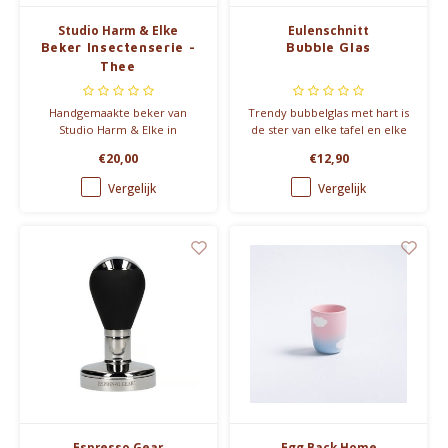
Studio Harm & Elke
Eulenschnitt
Beker Insectenserie -
Bubble Glas
Thee
Handgemaakte beker van
Trendy bubbelglas met hart is
Studio Harm & Elke in
de ster van elke tafel en elke
porselein, versierd met
gezellige avond thuis. De
€20,00
€12,90
illustraties van verschillende
unieke bolvormige vorm met
insecten. -> verschillende
een charmant hart in het glas
Vergelijk
Vergelijk
tekeningen & kleuren
maakt het een absolute
blikvanger.
Espresso Gear
Egg Back Home