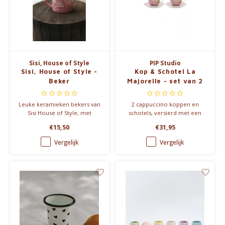
Sisi, House of Style
PIP Studio
Sisi, House of Style -
Kop & Schotel La
Beker
Majorelle - set van 2
Leuke keramieken bekers van
2 cappuccino koppen en
Sisi House of Style, met
schotels, versierd met een
grappige teksten en in
roze stippen dessin, exotische
€15,50
€31,95
verschillende kleuren.
bloemen en vogels. Verpakt in
Vaatwasserbestendig en ideaal
mooi geschenkdoosje.
Vergelijk
Vergelijk
als cadeau of om te mixen en
matchen.