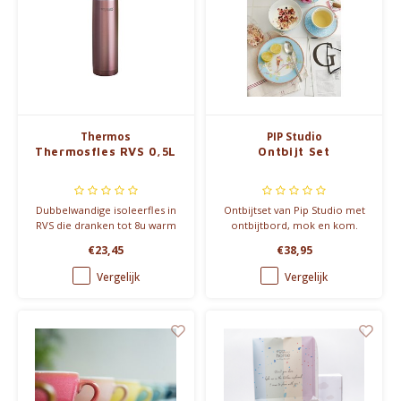
Thermos
PIP Studio
Thermosfles RVS 0,5L
Ontbijt Set
Dubbelwandige isoleerfles in
Ontbijtset van Pip Studio met
RVS die dranken tot 8u warm
ontbijtbord, mok en kom.
houdt. -> in verschillende
Alles gemaakt van
€23,45
€38,95
kleuren
hoogwaardig porselein en
versierd met exotische
Vergelijk
Vergelijk
bloemen en vogels. > in blauw
& roze