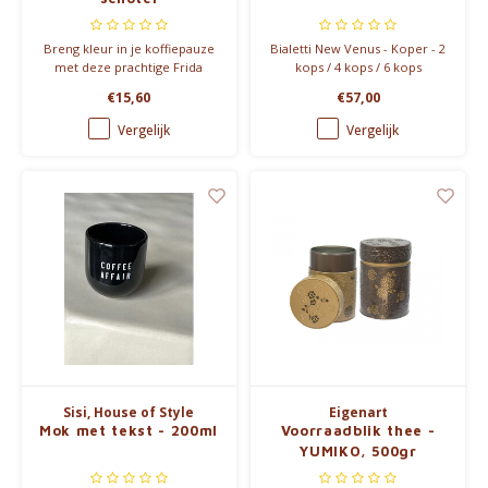
Breng kleur in je koffiepauze
Bialetti New Venus - Koper - 2
met deze prachtige Frida
kops / 4 kops / 6 kops
Kahlo kop en schotelset!
€15,60
€57,00
Handbeschilderd keramiek
met een speels design en een
Vergelijk
Vergelijk
bloemvormig schoteltje.
Sisi, House of Style
Eigenart
Mok met tekst - 200ml
Voorraadblik thee -
YUMIKO, 500gr