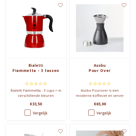
Bialetti
Asobu
Fiammetta - 3 tassen
Pour Over
Bialetti Fiammetta - 3 cups-> in
Asobu Pourover is een
verschillende kleuren
moderne koffiezet en server
uit één stuk: koffiezet én
€33,50
€65,00
thermos tegelijkertijd. Je
spaart er ook papieren filters
Vergelijk
Vergelijk
mee uit.