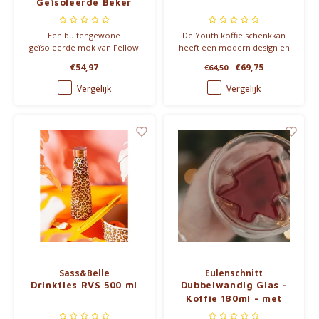
Geïsoleerde Beker
473ml
Een buitengewone
De Youth koffie schenkkan
geïsoleerde mok van Fellow
heeft een modern design en
met een speciale keramische
zorgt dat je perfect schenkt.
€54,97
€69,75
€64,50
coating, zodat de smaak van je
koffie niet verandert.
Vergelijk
Vergelijk
Sass&Belle
Eulenschnitt
Drinkfles RVS 500 ml
Dubbelwandig Glas -
Koffie 180ml - met
denneboom