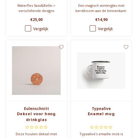
Waterfles Sass&Belle->
Een magisch winterglas met
verschillende designs
kerstboom aan de binnenkant.
Dubbelwandig, hittebestendig
€25,00
€14,90
en geschikt voor de
vaatwasser. Perfect voor
Vergelijk
Vergelijk
feestelijke drankjes.
Eulenschnitt
Typealive
Deksel voor hoog
Enamel mug
drinkglas
Deze houten deksel met
Typealive's emaille mok is