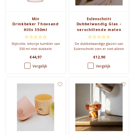
Miir
Eulenschnitt
Drinkbeker Thousand
Dubbelwandig Glas -
Hills 350ml
verschillende maten
Stijlvolle, lekvrije tumbler van
De dubbelwandige glazen van
350 ml met dubbele
Eulenschnitt zien er niet alleen
wandisolatie. Houdt dranken
prachtig uit dankzij de kleine
€44,97
€12,90
lang warm of koud. Ideaal
hartjesprint, maar zijn ook
voor onderweg of op
nog eens heel praktisch.
Vergelijk
Vergelijk
kantoor. Verkrijgbaar in Pink &
Blue.