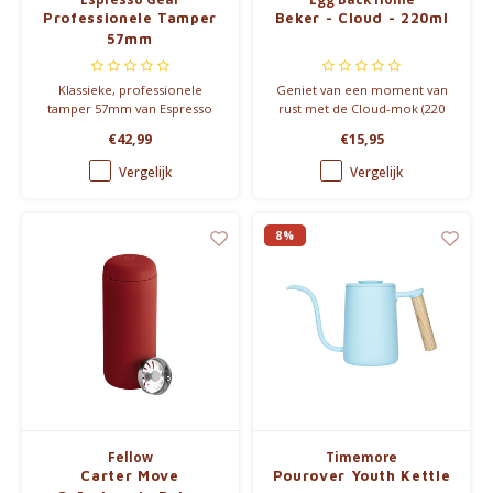
Professionele Tamper
Beker - Cloud - 220ml
57mm
Klassieke, professionele
Geniet van een moment van
tamper 57mm van Espresso
rust met de Cloud-mok (220
Gear., gemaakt van
ml), handgemaakt in
€42,99
€15,95
hoogwaardig roestvrij staal en
steengoed met een subtiele
palissander.
glans. Vaatwasserbestendig en
Vergelijk
Vergelijk
verkrijgbaar in twee prachtige
tinten.
8%
Fellow
Timemore
Carter Move
Pourover Youth Kettle