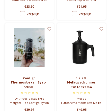
elegantie in een uniek
€23,90
€21,95
ontwerp. Verkrijgbaar in vijf
levendige kleuren, perfect
Vergelijk
Vergelijk
voor elke gelegenheid.
Contigo
Bialetti
Thermosbeker Byron
Melkopschuimer
590ml
TuttoCrema
Montalatte
Ontmoet je dagelijkse
Met de
metgezel - de Contigo Byron
TuttoCrema Montalatte Melkopschu
2.0 met SnapSeal™
van Bialetti gaat opschuimen
€39,97
€40,95