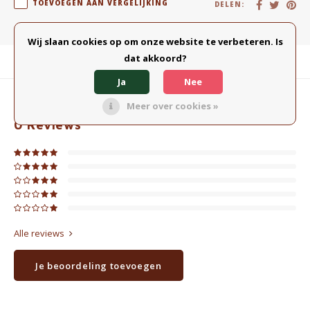
TOEVOEGEN AAN VERGELIJKING
DELEN:
Wij slaan cookies op om onze website te verbeteren. Is
dat akkoord?
Productomschrijving
Ja
Nee
Meer over cookies »
0
STERREN OP BASIS VAN
0
BEOORDELINGEN
0
Reviews
Alle reviews
Je beoordeling toevoegen