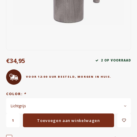
Waterkokers
Chocolade, granola en Drankpoeders
Koffie Kàn merch
Boeken
€34,95
2 OP VOORRAAD
Gin
VOOR 12:00 UUR BESTELD, MORGEN IN HUIS.
Ontbijt en Lunch
Outdoor accessoires
COLOR:
*
Lichtgrijs
Happy stuff
Toevoegen aan winkelwagen