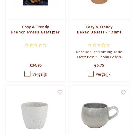
Waterkokers
Chocolade, granola en Drankpoeders
Cosy & Trendy
Cosy & Trendy
French Press Gietijzer
Beker Basalt - 170ml
Koffie Kàn merch
Boeken
Deze kop is afkomstig uit de
Crafts Basalt lijn van Cosy &
Trendy, gemaakt met pure
Gin
€34,95
€6,75
passie en vakmanschap.
Keramiste Charlotte Lannoy
Vergelijk
Vergelijk
Ontbijt en Lunch
ontwierp deze prachtige
servieslijn in mysterieuze
blauw- en groentinten, perfect
Outdoor accessoires
voor een stijlvolle feesttafel.
Happy stuff