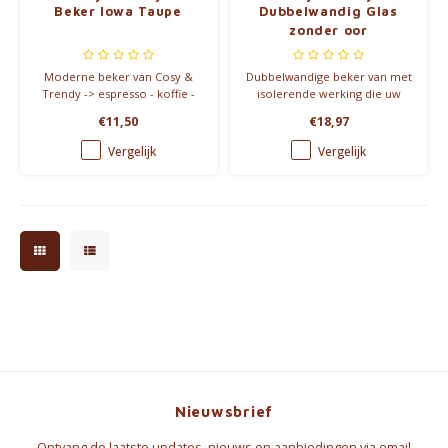
Beker Iowa Taupe
Dubbelwandig Glas
zonder oor
Moderne beker van Cosy &
Dubbelwandige beker van met
Trendy -> espresso - koffie -
isolerende werking die uw
cappuccino
dranken langer op
€11,50
€18,97
temperatuur houden.
Vergelijk
Vergelijk
Nieuwsbrief
Ontvang de laatste updates, nieuws en aanbiedingen via email