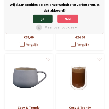
Wij slaan cookies op om onze website te verbeteren. Is
Cosy & Trendy
Cosy & Trendy
dat akkoord?
Theeglas 38cl - Set
Koffiemaker in glas
van 6
Ja
Nee
Set van 6 donkere
Authentieke koffiemaker in
Meer over cookies »
transparante theeglazen in
glas met duurzame filter voor
borosilicaatglas, opvallend
Slow Coffee.
€39,00
€24,50
licht maar toch stevig.
Vergelijk
Vergelijk
Cosy & Trendy
Cosy & Trendy