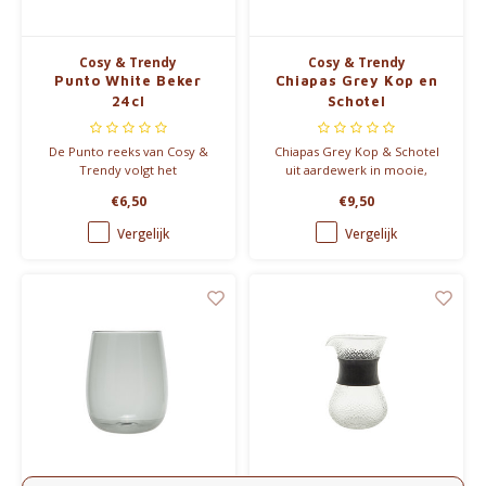
Cosy & Trendy
Cosy & Trendy
Punto White Beker
Chiapas Grey Kop en
24cl
Schotel
De Punto reeks van Cosy &
Chiapas Grey Kop & Schotel
Trendy volgt het
uit aardewerk in mooie,
Scandinavische principe:
asgrijze tinten. De strakke,
€6,50
€9,50
eenvoud, stijl en degelijkheid.
Scandinavische look zorgt een
Deze mok heeft een prachtige
relaxte sfeer aan tafel. Er zijn
Vergelijk
Vergelijk
matte en perfect gladde
twee formaten en je kunt
afwerking.
kiezen of je enkel de kop kies,
of het schoteltje erbij neemt.