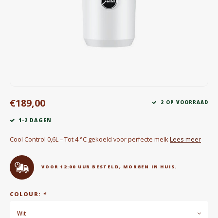
Waterkokers
Chocolade, granola en Drankpoeders
Koffie Kàn merch
Boeken
€189,00
Gin
2 OP VOORRAAD
1-2 DAGEN
Ontbijt en Lunch
Cool Control 0,6L – Tot 4 °C gekoeld voor perfecte melk
Lees meer
Outdoor accessoires
VOOR 12:00 UUR BESTELD, MORGEN IN HUIS.
Happy stuff
COLOUR:
*
Wit