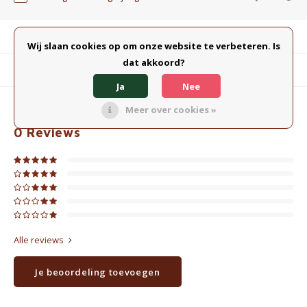
Productomschrijving
Wij slaan cookies op om onze website te verbeteren. Is
dat akkoord?
Gerelateerde producten
Ja
Nee
Meer over cookies »
0
STERREN OP BASIS VAN
0
BEOORDELINGEN
0
Reviews
Alle reviews
Je beoordeling toevoegen