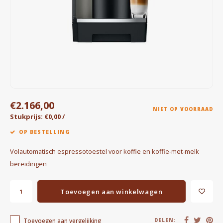
Waterkokers
Chocolade, granola en Drankpoeders
Koffie Kàn merch
Boeken
€2.166,00
Gin
NIET OP VOORRAAD
Stukprijs: €0,00 /
Ontbijt en Lunch
OP BESTELLING
Volautomatisch espressotoestel voor koffie en koffie-met-melk
Outdoor accessoires
bereidingen
Happy stuff
Toevoegen aan winkelwagen
Toevoegen aan vergelijking
DELEN: