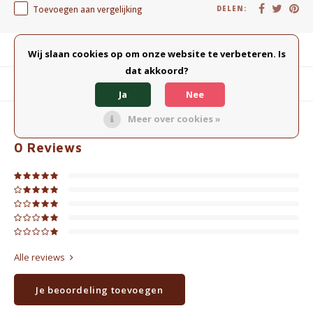
Toevoegen aan vergelijking
DELEN:
Productomschrijving
Wij slaan cookies op om onze website te verbeteren. Is
dat akkoord?
Gerelateerde producten
Ja
Nee
Meer over cookies »
0
STERREN OP BASIS VAN
0
BEOORDELINGEN
0
Reviews
Alle reviews
Je beoordeling toevoegen