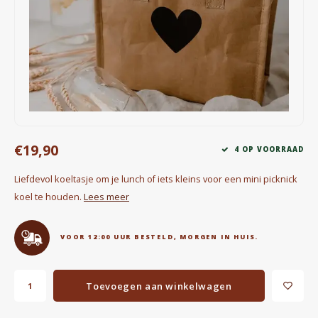
Waterkokers
Chocolade, granola en Drankpoeders
Koffie Kàn merch
Boeken
€19,90
Gin
4 OP VOORRAAD
Liefdevol koeltasje om je lunch of iets kleins voor een mini picknick
Ontbijt en Lunch
koel te houden.
Lees meer
Outdoor accessoires
VOOR 12:00 UUR BESTELD, MORGEN IN HUIS.
Happy stuff
Toevoegen aan winkelwagen