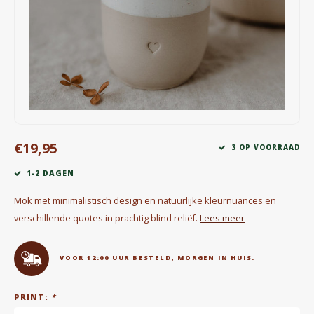
Waterkokers
Chocolade, granola en Drankpoeders
Koffie Kàn merch
Boeken
€19,95
Gin
3 OP VOORRAAD
1-2 DAGEN
Ontbijt en Lunch
Mok met minimalistisch design en natuurlijke kleurnuances en
Outdoor accessoires
verschillende quotes in prachtig blind reliëf.
Lees meer
Happy stuff
VOOR 12:00 UUR BESTELD, MORGEN IN HUIS.
PRINT:
*