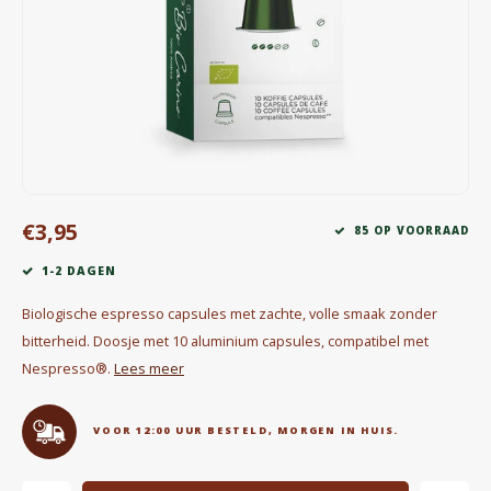
Waterkokers
Chocolade, granola en Drankpoeders
Koffie Kàn merch
Boeken
€3,95
Gin
85 OP VOORRAAD
1-2 DAGEN
Ontbijt en Lunch
Biologische espresso capsules met zachte, volle smaak zonder
Outdoor accessoires
bitterheid. Doosje met 10 aluminium capsules, compatibel met
Nespresso®.
Lees meer
Happy stuff
VOOR 12:00 UUR BESTELD, MORGEN IN HUIS.