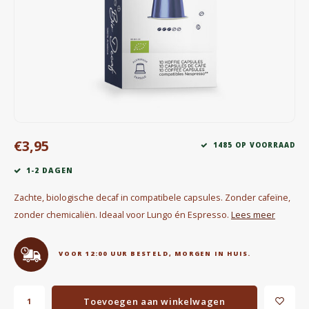
Waterkokers
Chocolade, granola en Drankpoeders
Koffie Kàn merch
Boeken
€3,95
Gin
1485 OP VOORRAAD
1-2 DAGEN
Ontbijt en Lunch
Zachte, biologische decaf in compatibele capsules. Zonder cafeïne,
Outdoor accessoires
zonder chemicaliën. Ideaal voor Lungo én Espresso.
Lees meer
Happy stuff
VOOR 12:00 UUR BESTELD, MORGEN IN HUIS.
Toevoegen aan winkelwagen