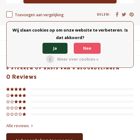
Toevoegen aan vergelijking
DELEN:
Wij slaan cookies op om onze website te verbeteren. Is
Productomschrijving
dat akkoord?
Ja
Nee
Gerelateerde producten
Meer over cookies »
0
STERREN OP BASIS VAN
0
BEOORDELINGEN
0
Reviews
Alle reviews